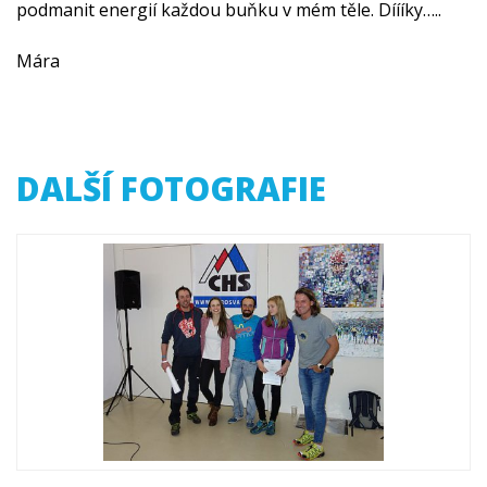
podmanit energií každou buňku v mém těle. Díííky…..
Mára
DALŠÍ FOTOGRAFIE