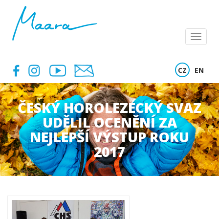
Menu
CZ
EN
ČESKÝ HOROLEZECKÝ SVAZ
UDĚLIL OCENĚNÍ ZA
NEJLEPŠÍ VÝSTUP ROKU
2017