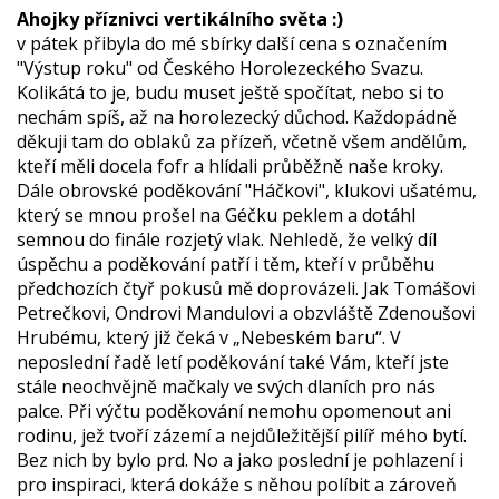
Ahojky příznivci vertikálního světa :)
v pátek přibyla do mé sbírky další cena s označením
"Výstup roku" od Českého Horolezeckého Svazu.
Kolikátá to je, budu muset ještě spočítat, nebo si to
nechám spíš, až na horolezecký důchod. Každopádně
děkuji tam do oblaků za přízeň, včetně všem andělům,
kteří měli docela fofr a hlídali průběžně naše kroky.
Dále obrovské poděkování "Háčkovi", klukovi ušatému,
který se mnou prošel na Géčku peklem a dotáhl
semnou do finále rozjetý vlak. Nehledě, že velký díl
úspěchu a poděkování patří i těm, kteří v průběhu
předchozích čtyř pokusů mě doprovázeli. Jak Tomášovi
Petrečkovi, Ondrovi Mandulovi a obzvláště Zdenoušovi
Hrubému, který již čeká v „Nebeském baru“. V
neposlední řadě letí poděkování také Vám, kteří jste
stále neochvějně mačkaly ve svých dlaních pro nás
palce. Při výčtu poděkování nemohu opomenout ani
rodinu, jež tvoří zázemí a nejdůležitější pilíř mého bytí.
Bez nich by bylo prd. No a jako poslední je pohlazení i
pro inspiraci, která dokáže s něhou políbit a zároveň