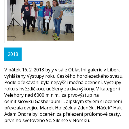
2018
V pátek 16. 2. 2018 byly v sále Oblastní galerie v Liberci
vyhlášeny Výstupy roku Českého horolezeckého svazu.
Podle očekávání byla nejvyšší možná ocenění, Výstupy
roku s hvězdičkou, uděleny za dva výkony. V kategorii
Velehory nad 6000 m n.m., za prvovýstup na
osmitisícovku Gasherbum I., alpským stylem si ocenění
převzala dvojice Marek Holeček a Zdeněk „Háček“ Hák.
Adam Ondra byl oceněn za přelezení průlomové cesty,
prvního světového 9c, Silence v Norsku.