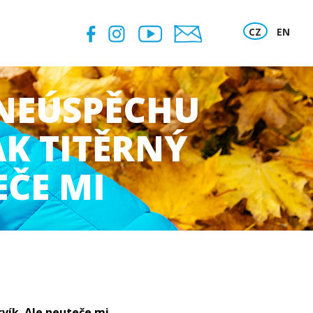
CZ
EN
 NEÚSPĚCHU
AK TITĚRNÝ
EČE MI
vík. Ale neuteče mi.