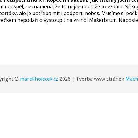
em neuspěl, neznamená, že to nejde nebo že to vzdám. Někdy
i parťáky, ale je potřeba mít i podporu nebes. Musíme si poč
kem nepodařilo vystoupit na vrchol Mašerbrum. Naposledy
yright ©
marekholecek.cz
2026 | Tvorba www stránek
Machi