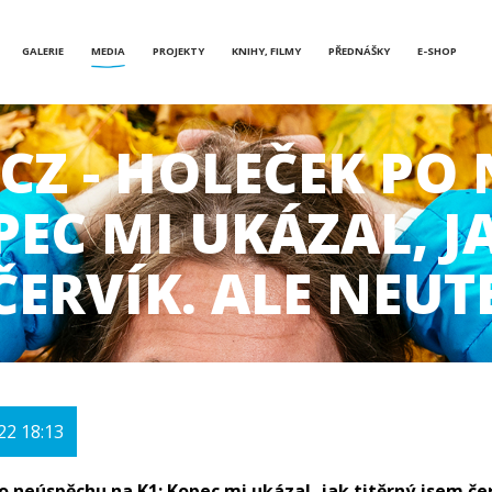
GALERIE
MEDIA
PROJEKTY
KNIHY, FILMY
PŘEDNÁŠKY
E-SHOP
CZ - HOLEČEK PO
PEC MI UKÁZAL, J
ČERVÍK. ALE NEUT
22 18:13
o neúspěchu na K1: Kopec mi ukázal, jak titěrný jsem čer