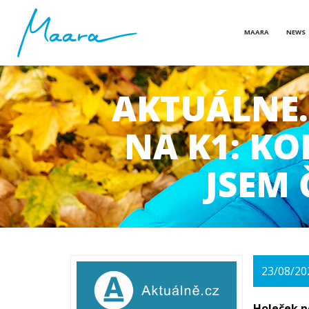
MAARA
NEWS
AKTUÁLNE.
NA K1: KO
JSEM 
23/08/20
Holeček p