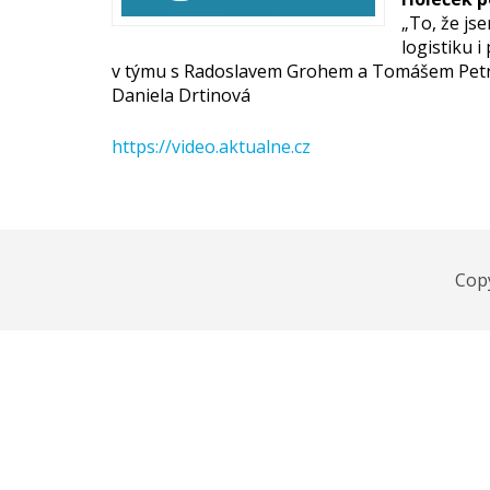
„To, že js
logistiku 
v týmu s Radoslavem Grohem a Tomášem Petreč
Daniela Drtinová
https://video.aktualne.cz
Cop