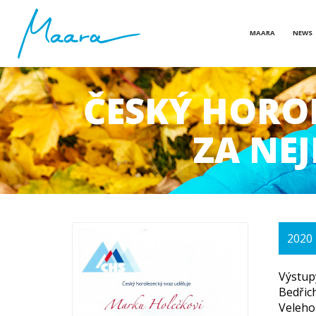
MAARA
NEWS
ČESKÝ HOROL
ZA NEJ
2020
Výstupy
Bedřich
Veleho