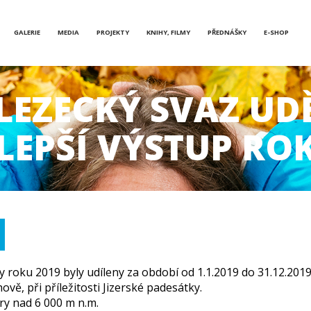
GALERIE
MEDIA
PROJEKTY
KNIHY, FILMY
PŘEDNÁŠKY
E-SHOP
EZECKÝ SVAZ UD
LEPŠÍ VÝSTUP RO
 roku 2019 byly udíleny za období od 1.1.2019 do 31.12.2019,
ově, při příležitosti Jizerské padesátky.
ry nad 6 000 m n.m.