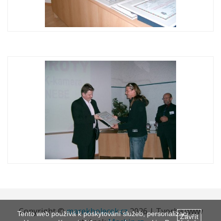
Copyright ©
marekholecek.cz
2026 | Tvorba www
Tento web používá k poskytování služeb, personalizaci
Zavřít