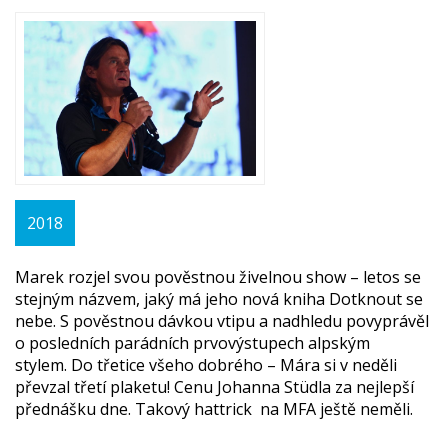
2018
Marek rozjel svou pověstnou živelnou show – letos se
stejným názvem, jaký má jeho nová kniha Dotknout se
nebe. S pověstnou dávkou vtipu a nadhledu povyprávěl
o posledních parádních prvovýstupech alpským
stylem. Do třetice všeho dobrého – Mára si v neděli
převzal třetí plaketu! Cenu Johanna Stüdla za nejlepší
přednášku dne. Takový hattrick na MFA ještě neměli.