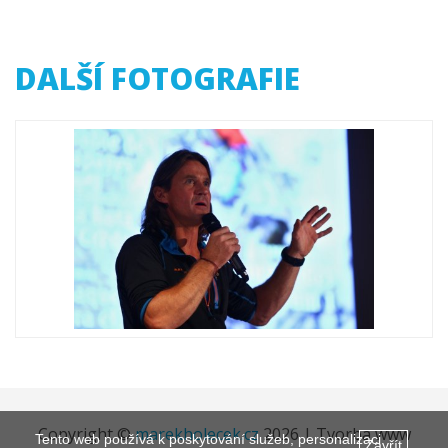
DALŠÍ FOTOGRAFIE
Copyright ©
marekholecek.cz
2026 | Tvorba www
Tento web používá k poskytování služeb, personalizaci
Zavřít