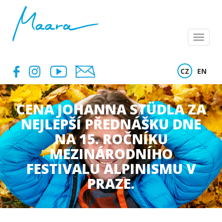
Menu
CZ
EN
CENA JOHANNA STÜDLA ZA
NEJLEPŠÍ PŘEDNÁŠKU DNE
NA 15. ROČNÍKU
MEZINÁRODNÍHO
FESTIVALU ALPINISMU V
PRAZE.