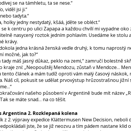
dívej se na támhletu, ta se nese.“
 viděl jsi ji.“
, nebo tadyta.“
 holky jedny nestydatý, kšáá, jděte se obléct.“
 se k centru po ulici Zapapa a každou chvílí mi vypadne oko 
itelně nasycený roztok jedním pohlavím. Usedáme ke stolu a
é krávy.
dokola jedna krásná ženská vedle druhý, k tomu naprostý 
ní možné, jak to?“
 a tady máš jasný důkaz, peklo na zemi,“ zamručí bolestně s
lo kraje zní: „Neopouštěj Mendozu, zůstaň v Mendoze… Me
 tento článek a mám tudíž oproti vám malý časový náskok, mo
a. Náš cíl, pokusit se udělat prvovýstup hrůzostrašnou jižní
íme…“
pokračování našeho působení v Argentině bude mít název „
Tak se máte snad… na co těšit.
 Argentina 2. Rozklepaná kolena
ík z 2. výpravy expedice Klättermusen New Decision, neboli 
edpokládali jste, že se již neozvu a tím pádem nastane klid o