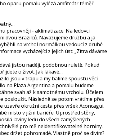
ho oparu pomalu vylézá amfiteátr téměř
špatný…
u pracovněji - aklimatizace. Na ledovci
ní dvou Brazilců. Navazujeme družbu a já
 vyběhli na vrchol normálkou vedoucí z druhé
informace vycházející z jejich úst: „Zítra dáváme
ž dává jistou naději, podobnou ruletě. Pokud
řijdete o život. Jak lákavé…
azilci jsou v trapu a my balíme spoustu věcí
sedlo na Plaza Argentina a pomalu budeme
e táhne svah až k samotnému vrcholu. Účelem
ře posloužit. Následně se potom vrátíme přes
se uzavře okružní cesta přes vršek Aconcagui.
bé místo v jižní bariéře. Uprostřed stěny,
 posílá laviny ledu do všech zamýšlených
hnivělé pro mě neidentifikovatelné horniny.
vůbec držet pohromadě. Vlastně proč se divím?