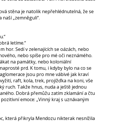
vá stěna je natolik nepřehlédnutelná, že se
a naší „zemněguli“.
u.“
brá letíme.“
m hor. Sedí v zelenajících se oázách, nebo
c nového, nebo spíše pro mé oči neznámého.
ákat na památky, nebo koloniální
 naprosté prd. K tomu, i kdyby bylo na co se
 aglomerace jsou pro mne vábivé jak kraví
ití, raft, kola, trek, projížďka na koni, vše
ý ruch. Takže hnus, nuda a ještě jednou
ídaného. Dobrá přemůžu zatím zklamání a čtu
 pozitivní emoce: „Vinný kraj s uznávaným
…
, která přikryla Mendozu nikterak nesnížila