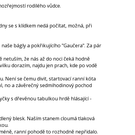
ozřejmostí rodilého vůdce.
dny se s klídkem nedá počítat, možná, při
naše bágly a pokřikujícího "Gaučera". Za pár
ě netuším, že nás až do noci čeká hodně
vilku dorazím, najdu jen prach, kde po vodě
. Není se čemu divit, startovací ranní kóta
ůl, no a závěrečný sedmihodinový pochod
ky s dřevěnou tabulkou hrdě hlásající -
ydlený blesk. Naším stanem cloumá tlaková
kou.
cméně, ranní pohodě to rozhodně nepřidalo.