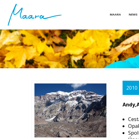
MAARA
NEWS
2010
Andy,A
Cest
Opa
Spol