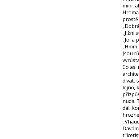
míní, a
Hromad
prostě
„Dobrá
„Jižní 
„Jo, a
„Hmm…,
Jsou rů
vyrůst
Co asi
archite
dívat,
lejno, 
přizpů
nuda. 
dál. K
hrozn
„Vhauu,
Dáváme
třiceti