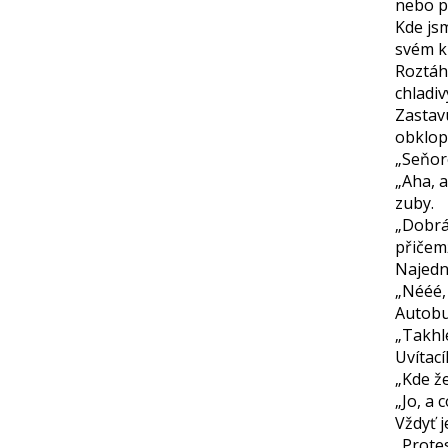
nebo p
Kde js
svém k
Roztáh
chladiv
Zastav
obklop
„Seňor
„Aha, 
zuby.
„Dobrá
přičem
Najedn
„Nééé, 
Autobus
„Takhle
Uvítací
„Kde že
„Jo, a 
Vždyť j
„Protes