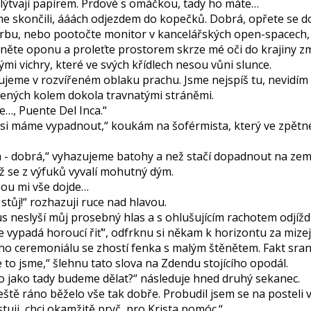
lýtvají papírem. Prdové s omáčkou, tady ho máte…
me skončili, ááách odjezdem do kopečků. Dobrá, opřete se d
rbu, nebo pootočte monitor v kancelářských open-spacech, a
něte oponu a proleťte prostorem skrze mé oči do krajiny 
ými vichry, které ve svých křídlech nesou vůni slunce.
ujeme v rozvířeném oblaku prachu. Jsme nejspíš tu, nevidím 
ených kolem dokola travnatými stráněmi.
e…, Puente Del Inca.“
asi máme vypadnout,“ koukám na šoférmista, který ve zpět
 - dobrá,“ vyhazujeme batohy a než stačí dopadnout na ze
ž se z výfuků vyvalí mohutný dým.
ou mi vše dojde…
stůj!“ rozhazuji ruce nad hlavou.
 neslyší můj prosebný hlas a s ohlušujícím rachotem odjíždí
 vypadá horoucí řiť“, odfrknu si někam k horizontu za mizej
ho ceremoniálu se zhostí fenka s malým štěnětem. Fakt sran
 to jsme,“ šlehnu tato slova na Zdendu stojícího opodál.
co jako tady budeme dělat?“ následuje hned druhý sekanec.
eště ráno běželo vše tak dobře. Probudil jsem se na posteli 
tuji, chci okamžitě pryč, pro Krista pomóc.“