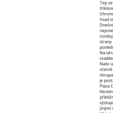
Tep se
tříkilo
Ohromuj
Vsaď s
Dnešní 
nejsme
sonduji
strany 
posledn
Na séra
vsadíte
Naše uš
včetně
stoupa
je pos
Plaza D
Nicméně
přibliž
výstup
Jinými 