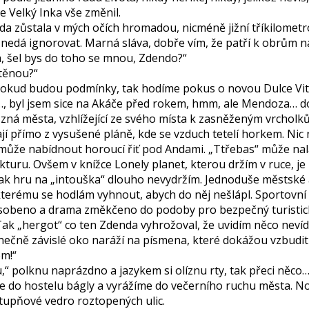
le Velký Inka vše změnil.
a zůstala v mých očích hromadou, nicméně jižní tříkilometro
 nedá ignorovat. Marná sláva, dobře vím, že patří k obrům n
, šel bys do toho se mnou, Zdendo?“
stěnou?“
 pokud budou podmínky, tak hodíme pokus o novou Dulce Vit
 byl jsem sice na Akáče před rokem, hmm, ale Mendoza… do
zná města, vzhlížející ze svého místa k zasněženým vrcholků
ají přímo z vysušené pláně, kde se vzduch tetelí horkem. Ni
 může nabídnout horoucí řiť pod Andami. „Ttřebas“ může nal
kturu. Ovšem v knížce Lonely planet, kterou držím v ruce, je
 tak hru na „intouška“ dlouho nevydržím. Jednoduše městské
kterému se hodlám vyhnout, abych do něj nešlápl. Sportovní vyž
sobeno a drama změkčeno do podoby pro bezpečný turistick
Tak „hergot“ co ten Zdenda vyhrožoval, že uvidím něco nev
onečně závislé oko naráží na písmena, které dokážou vzbudit
em!“
“ polknu naprázdno a jazykem si olíznu rty, tak přeci něco
 do hostelu bágly a vyrážíme do večerního ruchu města. Noc
stupňové vedro roztopených ulic.