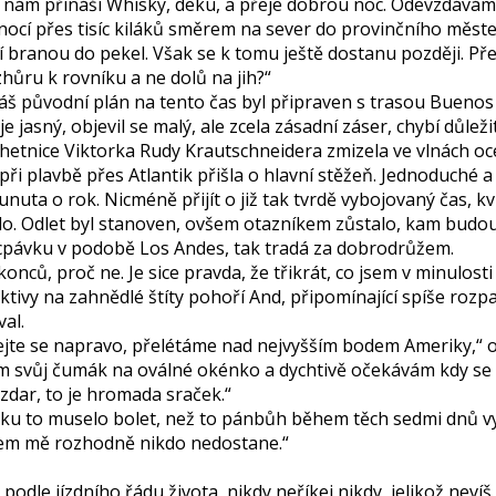
ji nám přináší Whisky, deku, a přeje dobrou noc. Odevzdávám
nocí přes tisíc kiláků směrem na sever do provinčního měst
 branou do pekel. Však se k tomu ještě dostanu později. Přes
hůru k rovníku a ne dolů na jih?“
áš původní plán na tento čas byl připraven s trasou Buenos 
e jasný, objevil se malý, ale zcela zásadní záser, chybí důlež
chetnice Viktorka Rudy Krautschneidera zmizela ve vlnách oc
 při plavbě přes Atlantik přišla o hlavní stěžeň. Jednoduché 
unuta o rok. Nicméně přijít o již tak tvrdě vybojovaný čas, k
lo. Odlet byl stanoven, ovšem otazníkem zůstalo, kam budo
ucpávku v podobě Los Andes, tak tradá za dobrodrůžem.
onců, proč ne. Je sice pravda, že třikrát, co jsem v minulost
tivy na zahnědlé štíty pohoří And, připomínající spíše rozp
val.
ejte se napravo, přelétáme nad nejvyšším bodem Ameriky,“ o
ím svůj čumák na oválné okénko a dychtivě očekávám kdy se 
zdar, to je hromada sraček.“
ku to muselo bolet, než to pánbůh během těch sedmi dnů vyt
em mě rozhodně nikdo nedostane.“
podle jízdního řádu života, nikdy neříkej nikdy, jelikož neví