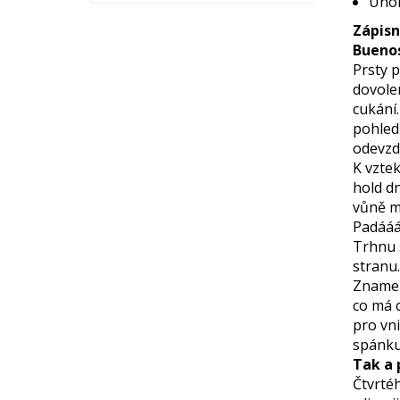
Únor
Zápisn
Buenos
Prsty p
dovolen
cukání.
pohled 
odevzd
K vztek
hold dn
vůně me
Padáá
Trhnu 
stranu
Znamená
co má 
pro vni
spánku
Tak a 
Čtvrté