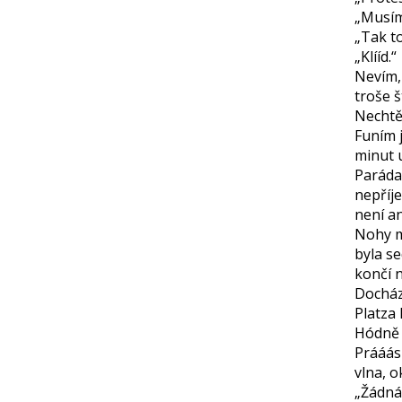
„Musím
„Tak to
„Klííd.“
Nevím, 
troše 
Nechtě
Funím 
minut 
Paráda
nepříje
není an
Nohy má
byla s
končí n
Docház
Platza 
Hódně 
Prááás
vlna, o
„Žádná