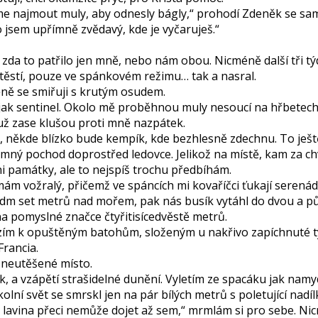
e najmout muly, aby odnesly bágly,“ prohodí Zdeněk se sam
 jsem upřímně zvědavý, kde je vyčaruješ.“
zda to patřilo jen mně, nebo nám obou. Nicméně další tři tý
štěstí, pouze ve spánkovém režimu… tak a nasral.
ně se smiřuji s krutým osudem.
jak sentinel. Okolo mě proběhnou muly nesoucí na hřbetech 
už zase klušou proti mně nazpátek.
, někde blízko bude kempík, kde bezhlesně zdechnu. To ješt
mný pochod doprostřed ledovce. Jelikož na místě, kam za ch
i památky, ale to nejspíš trochu předbíhám.
m vožralý, přičemž ve spáncích mi kovaříčci ťukají serenádu
edm set metrů nad mořem, pak nás busík vytáhl do dvou a p
a pomyslné značce čtyřitisícedvěstě metrů.
ím k opuštěným batohům, složeným u nakřivo zapíchnuté tyč
Francia.
neutěšené místo.
k, a vzápětí strašidelné dunění. Vyletím ze spacáku jak nam
kolní svět se smrskl jen na pár bílých metrů s poletující nadíl
 lavina přeci nemůže dojet až sem,“ mrmlám si pro sebe. Ni