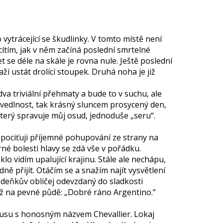
vytrácející se škudlinky. V tomto místě není
ítím, jak v něm začíná poslední smrtelné
se déle na skále je rovna nule. Ještě poslední
ží ustát drolící stoupek. Druhá noha je již
va triviální přehmaty a bude to v suchu, ale
avedlnost, tak krásný sluncem prosycený den,
který spravuje můj osud, jednoduše „seru“.
 pociťuji příjemné pohupování ze strany na
 bolesti hlavy se zdá vše v pořádku.
lo vidím upalující krajinu. Stále ale nechápu,
přijít. Otáčím se a snažím najít vysvětlení
 Zdeňkův obličej odevzdaný do sladkosti
už na pevné půdě: „Dobré ráno Argentino.“
busu s honosným názvem Chevallier. Lokaj