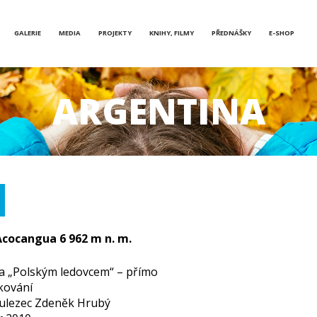
GALERIE
MEDIA
PROJEKTY
KNIHY, FILMY
PŘEDNÁŠKY
E-SHOP
ARGENTINA
cocangua 6 962 m n. m.
a „Polským ledovcem“ – přímo
kování
ulezec Zdeněk Hrubý