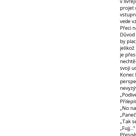
v livre
projet 
vstupní
vede vz
Přeci n
Důvod j
by pla
jelikož
je přes
nechtě
svoji 
Konec k
perspek
nevyzý
„Podív
Přilep
„No na
„Paneč
„Tak s
„Fujj…“
Přesně 