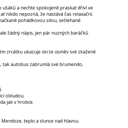
o ušáků a nechte spokojeně praskat dříví ve
ť nikdo nepozná, že nastává čas relaxační.
zmačkané pohádkovou silou, sešlehané
ale žádný nápis, jen pár nuzných baráčků
ném zrcátku ukazuje skrze úsměv své zkažené
m, tak autobus zabrumlá své brumendo,
.
ící obludou.
da jak v hrobce.
v Mendoze, teplo a slunce nad hlavou.