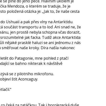
e se plně do jeho péče. Hlavním úkolem je
ečka Mendoza, o kterém se traduje, že je
to položená otázka je: „Jak to, že naše cesta
do Ushuaii a pak přes vlny na Antarktidu.
itá součást transportu a to loď. Ani snad ne, že
eánu, jen prostě nebyla schopna včas dorazit,
a srozumitelné jak facka. Tudíž akce Antarktida
vůli nějaké prasklé haluzi se ani jednomu z nás
u směřovat naše kroky. Díra našla nakonec
i letět do Patagonie, mne pohled z ptačí
adající se bahno nikterak k návštěvě
zývá se z pilotního mikrofonu.
objeví štít Aconcaguy.
lačil.“
š, co čeká za zatáčkou. Tak i horolezecká duše