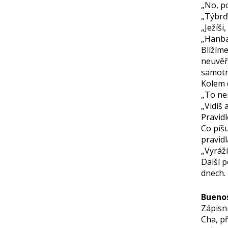
„No, po
„Týbrďo,
„Ježíši
„Hanba,
Blížíme
neuvěř
samotn
Kolem 
„To ne
„Vidíš
Pravid
Co píšu
pravidl
„Vyráž
Další 
dnech. 
Buenos
Zápisn
Cha, př