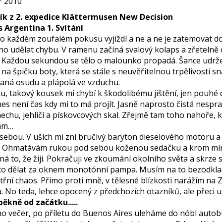
 2010
ík z 2. expedice Klättermusen New Decision
 Argentina 1. Svítání
o každém zoufalém pokusu vyjíždí a ne a ne je zatemovat do 
o udělat chybu. V ramenu začíná svalový kolaps a zřetelně c
 Každou sekundou se tělo o malounko propadá. Šance udržet 
na špičku boty, která se stále s neuvěřitelnou trpělivostí sna
aná osudu a plápolá ve vzduchu.
u, takový kousek mi chybí k škodolibému jištění, jen pouhé d
es není čas kdy mi to má projít. Jasně naprosto čistá nespr
chu, jehličí a pískovcových skal. Zřejmě tam toho nahoře, 
ám…
sebou. V uších mi zní bručivý baryton dieselového motoru a
. Ohmatávám rukou pod sebou koženou sedačku a krom mírné
 to, že žiji. Pokračuji ve zkoumání okolního světa a skrze sk
co dělat za oknem monotónní pampa. Musím na to bezodkladně 
třní chaos. Přímo proti mně, v tělesné blízkosti narážím na
. No teda, lehce opocený z předchozích otazníků, ale přeci 
pěkně od začátku.....
ho večer, po příletu do Buenos Aires uleháme do nóbl auto