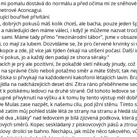
 mi pomalu dostává do normálu a před očima mi ze sněhové
metrové Aconcagui.
ící bouřlivé přivítání.
i, dobrých pokusů máš kolik chceš, ale bacha, pouze jeden 
a následující den máme válecí, i když je můžeme nazvat troch
 sami. Máme tady přímo "mezinárodní tábor", jsme v obsaze
, co mají za lubem. Dozvídáme se, že pro červené krvinky si
kopce a zde, již více jak týden čekají na utišení počasí. Další 
í pokus, jo a každý den padají ze shora séraky.“
cích je prý ale pozitivní, že pokaždé sletí někudy jinudy, co
 na správné číslo neboli potažmo směr a máte štěstí, tak nep
iska si přivykají na každodenní kakofonii létajících lavin. Br
 jídla na nadcházejících deset dní. Zítra ráno přeběhneme 
t k polskému ledovci na druhé straně. Od tohoto ledovce s
tupné přivyknutí na výšku a k tomu by tento výstup měl dob
e Mulas zase nazpět, k našemu cílu, pod jižní stěnu. Tímto 
 zatím můj pohled stále létá ze strany na stranu a hledá sla
ně dva „kiláky“ nad ledovcem je bílá zjizvená podkova, která
ových směrů. Kopec seskládaný z pískovcových pásů a ztrouc
slovy: drolící se bahno. Nechápu, jak může něco takového, 