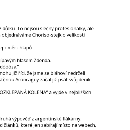
z důlku. To nejsou slečny profesionálky, ale
 objednáváme Choriso-stejk o velikosti
nepoměr chlapů.
křípavým hlasem Zdenda.
ndóóóza.“
hu již říci, že jsme se bláhoví nedrželi
 stěnou Aconcaguy začal již psát svůj deník.
ROZKLEPANÁ KOLENA“ a vyjde v nejbližších
druhá výpověď z argentinské flákárny.
d článků, které jen zabírají místo na webech,